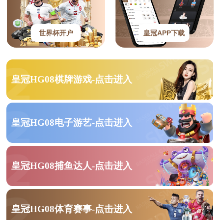
世界杯开户
皇冠APP下载
皇冠HG08棋牌游戏-点击进入
皇冠HG08电子游艺-点击进入
皇冠HG08捕鱼达人-点击进入
皇冠HG08体育赛事-点击进入