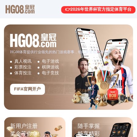
👉2026年世界杯官方指定体育平台
HG08体育提供行业领先的热门游戏赛事，给玩家呈现最高赔率
真人视讯
电子游戏
彩票投注
棋牌游戏
体育投注
电子竞技
FIFA官网开户
新用户注册
随手掌握
奖金等你拿!
畅享精彩